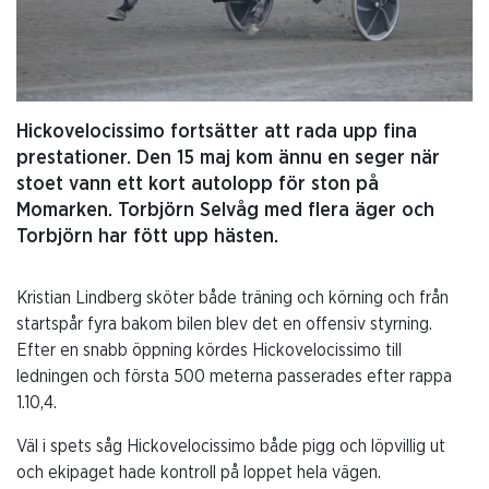
Hickovelocissimo fortsätter att rada upp fina
prestationer. Den 15 maj kom ännu en seger när
stoet vann ett kort autolopp för ston på
Momarken. Torbjörn Selvåg med flera äger och
Torbjörn har fött upp hästen.
Kristian Lindberg sköter både träning och körning och från
startspår fyra bakom bilen blev det en offensiv styrning.
Efter en snabb öppning kördes Hickovelocissimo till
ledningen och första 500 meterna passerades efter rappa
1.10,4.
Väl i spets såg Hickovelocissimo både pigg och löpvillig ut
och ekipaget hade kontroll på loppet hela vägen.