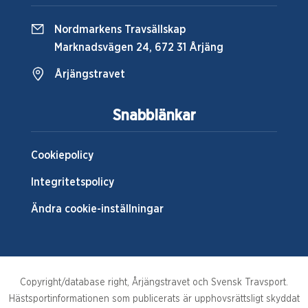
Nordmarkens Travsällskap
Marknadsvägen 24, 672 31 Årjäng
Årjängstravet
Snabblänkar
Cookiepolicy
Integritetspolicy
Ändra cookie-inställningar
Copyright/database right, Årjängstravet och Svensk Travsport.
Hästsportinformationen som publicerats är upphovsrättsligt skyddat