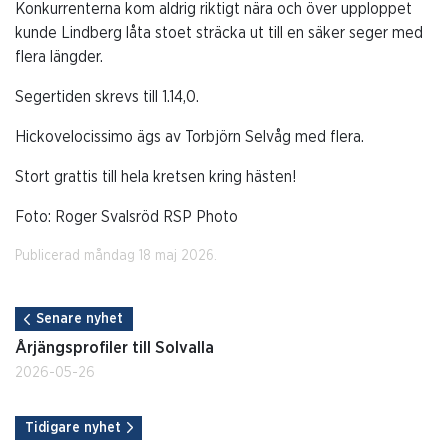
Konkurrenterna kom aldrig riktigt nära och över upploppet
kunde Lindberg låta stoet sträcka ut till en säker seger med
flera längder.
Segertiden skrevs till 1.14,0.
Hickovelocissimo ägs av Torbjörn Selvåg med flera.
Stort grattis till hela kretsen kring hästen!
Foto: Roger Svalsröd RSP Photo
Publicerad måndag 18 maj 2026.
Senare nyhet
Årjängsprofiler till Solvalla
2026-05-26
Tidigare nyhet