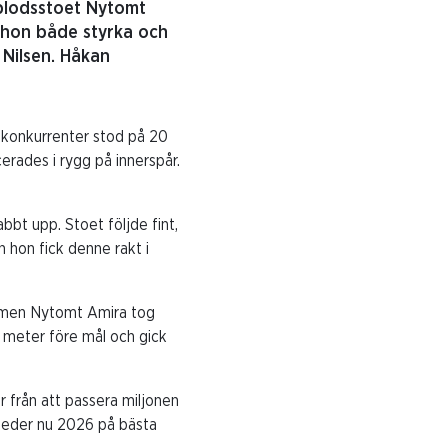
blodsstoet Nytomt
e hon både styrka och
Nilsen. Håkan
a konkurrenter stod på 20
erades i rygg på innerspår.
bt upp. Stoet följde fint,
hon fick denne rakt i
, men Nytomt Amira tog
 meter före mål och gick
r från att passera miljonen
leder nu 2026 på bästa