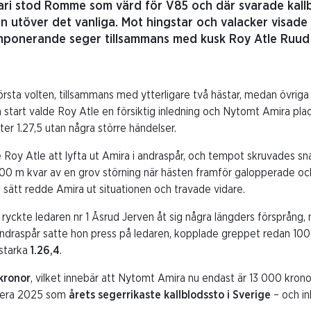
ari stod Romme som värd för V85 och där svarade kall
on utöver det vanliga. Mot hingstar och valacker visad
mponerande seger tillsammans med kusk Roy Atle Ruud 
rsta volten, tillsammans med ytterligare två hästar, medan övrig
n start valde Roy Atle en försiktig inledning och Nytomt Amira plac
ter 1.27,5 utan några större händelser.
oy Atle att lyfta ut Amira i andraspår, och tempot skruvades snab
 m kvar av en grov störning när hästen framför galopperade och 
 sätt redde Amira ut situationen och travade vidare.
ryckte ledaren nr 1 Åsrud Jerven åt sig några längders försprång
 andraspår satte hon press på ledaren, kopplade greppet redan 100
 starka
1.26,4
.
kronor
, vilket innebär att Nytomt Amira nu endast är 13 000 krono
mera 2025 som
årets segerrikaste kallblodssto i Sverige
– och in