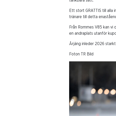
tänkbara sätt.
Ett stort GRATTIS till all
tränare till detta enaståe
Från Rommes V85 kan vi oc
en andraplats utanför kupo
Årjäng inleder 2026 starkt
Foton TR Bild