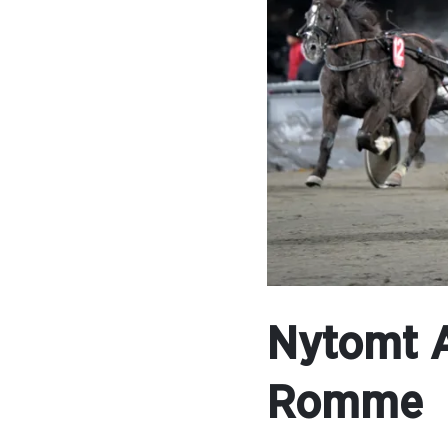
Nytomt A
Romme