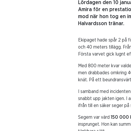
Lördagen den 10 janu
Amira för en prestati
mod när hon tog en i
Halvardsson tränar.
Ekipaget hade spår 2 på fö
och 40 meters tillägg. Frå
Första varvet gick lugnt ef
Med 800 meter kvar valde R
men drabbades omkring 400
knät. På ett beundransvärt
I samband med incidenten 
snabbt upp jakten igen. I
ifrån till en säker seger på
Segern var värd
150 000 
insprunget. Hon kan sum