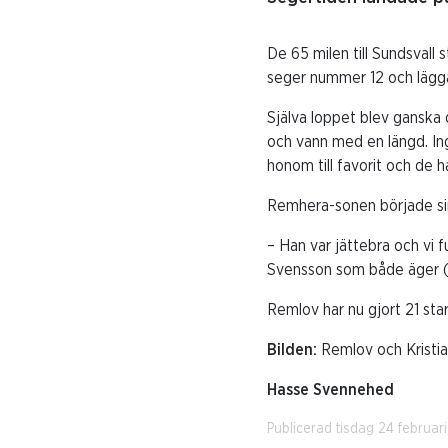
De 65 milen till Sundsvall 
seger nummer 12 och lägg
Själva loppet blev ganska o
och vann med en längd. Ing
honom till favorit och de h
Remhera-sonen började sin 
– Han var jättebra och vi f
Svensson som både äger (vi
Remlov har nu gjort 21 star
Bilden:
Remlov och Kristia
Hasse Svennehed
Publicerad tisdag 24 februar