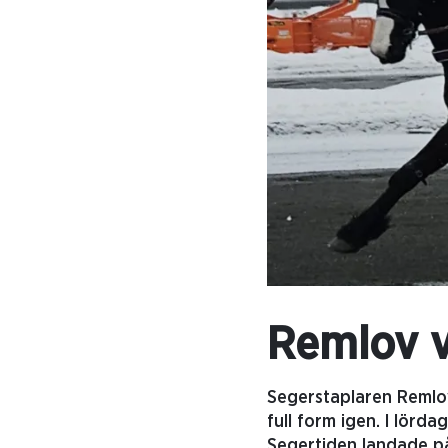
Remlov v
Segerstaplaren Remlov
full form igen. I lörd
Segertiden landade på 