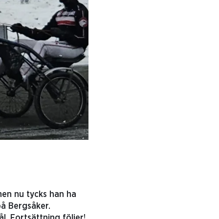
men nu tycks han ha
 på Bergsåker.
. Fortsättning följer!