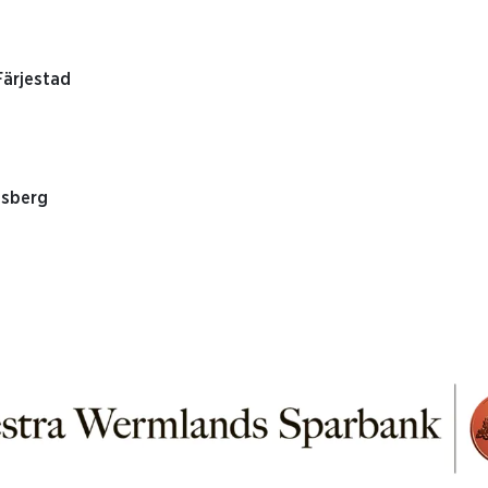
Färjestad
lsberg