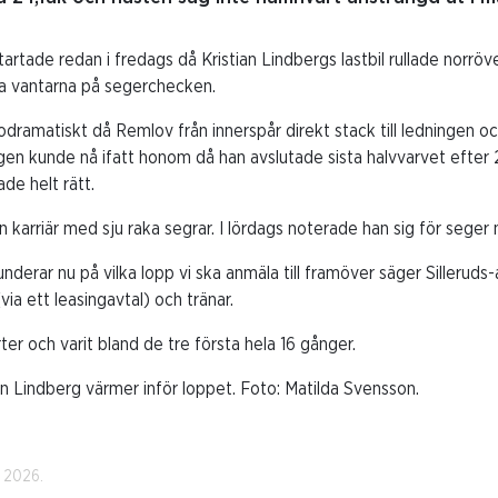
startade redan i fredags då Kristian Lindbergs lastbil rullade norröv
a vantarna på segerchecken.
dramatiskt då Remlov från innerspår direkt stack till ledningen oc
en kunde nå ifatt honom då han avslutade sista halvvarvet efter 2
ade helt rätt.
karriär med sju raka segrar. I lördags noterade han sig för seger
underar nu på vilka lopp vi ska anmäla till framöver säger Sillerud
a ett leasingavtal) och tränar.
ter och varit bland de tre första hela 16 gånger.
n Lindberg värmer inför loppet. Foto: Matilda Svensson.
i 2026.