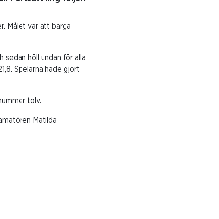
er. Målet var att bärga
h sedan höll undan för alla
1,8. Spelarna hade gjort
 nummer tolv.
s-amatören Matilda