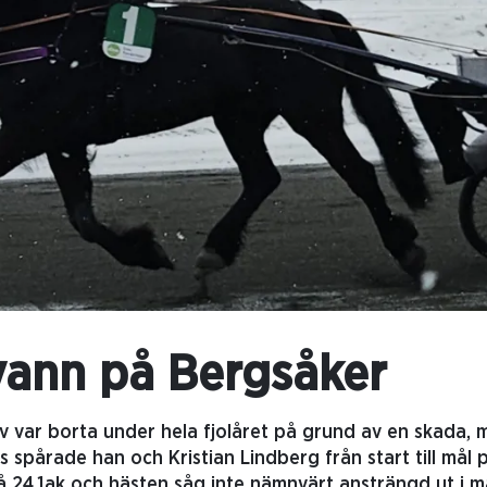
ann på Bergsåker
 var borta under hela fjolåret på grund av en skada, 
ags spårade han och Kristian Lindberg från start till mål
24,1ak och hästen såg inte nämnvärt ansträngd ut i mål