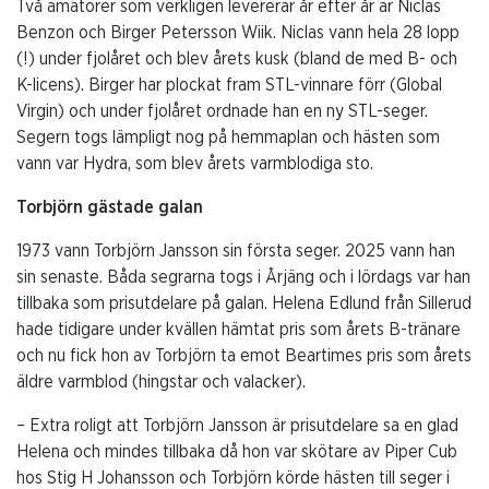
Två amatörer som verkligen levererar år efter år är Niclas
Benzon och Birger Petersson Wiik. Niclas vann hela 28 lopp
(!) under fjolåret och blev årets kusk (bland de med B- och
K-licens). Birger har plockat fram STL-vinnare förr (Global
Virgin) och under fjolåret ordnade han en ny STL-seger.
Segern togs lämpligt nog på hemmaplan och hästen som
vann var Hydra, som blev årets varmblodiga sto.
Torbjörn gästade galan
1973 vann Torbjörn Jansson sin första seger. 2025 vann han
sin senaste. Båda segrarna togs i Årjäng och i lördags var han
tillbaka som prisutdelare på galan. Helena Edlund från Sillerud
hade tidigare under kvällen hämtat pris som årets B-tränare
och nu fick hon av Torbjörn ta emot Beartimes pris som årets
äldre varmblod (hingstar och valacker).
– Extra roligt att Torbjörn Jansson är prisutdelare sa en glad
Helena och mindes tillbaka då hon var skötare av Piper Cub
hos Stig H Johansson och Torbjörn körde hästen till seger i