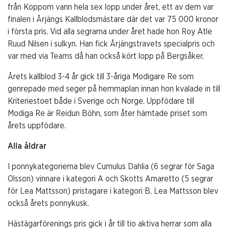
från Koppom vann hela sex lopp under året, ett av dem var
finalen i Årjängs Kallblodsmästare där det var 75 000 kronor
i första pris. Vid alla segrarna under året hade hon Roy Atle
Ruud Nilsen i sulkyn. Han fick Årjängstravets specialpris och
var med via Teams då han också kört lopp på Bergsåker.
Årets kallblod 3-4 år gick till 3-åriga Modigare Re som
genrepade med seger på hemmaplan innan hon kvalade in till
Kriteriestoet både i Sverige och Norge. Uppfödare till
Modiga Re är Reidun Böhn, som åter hämtade priset som
årets uppfödare.
Alla åldrar
I ponnykategorierna blev Cumulus Dahlia (6 segrar för Saga
Olsson) vinnare i kategori A och Skotts Amaretto (5 segrar
för Lea Mattsson) pristagare i kategori B. Lea Mattsson blev
också årets ponnykusk.
Hästägarförenings pris gick i år till tio aktiva herrar som alla