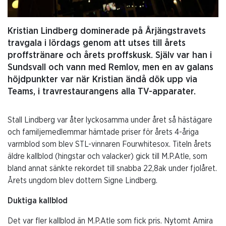
Kristian Lindberg dominerade på Årjängstravets
travgala i lördags genom att utses till årets
proffstränare och årets proffskusk. Själv var han i
Sundsvall och vann med Remlov, men en av galans
höjdpunkter var när Kristian ändå dök upp via
Teams, i travrestaurangens alla TV-apparater.
Stall Lindberg var åter lyckosamma under året så hästägare
och familjemedlemmar hämtade priser för årets 4-åriga
varmblod som blev STL-vinnaren Fourwhitesox. Titeln årets
äldre kallblod (hingstar och valacker) gick till M.P.Atle, som
bland annat sänkte rekordet till snabba 22,8ak under fjolåret.
Årets ungdom blev dottern Signe Lindberg.
Duktiga kallblod
Det var fler kallblod än M.P.Atle som fick pris. Nytomt Amira