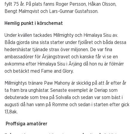
fyllt 75 år. På plats fanns Roger Persson, Håkan Olsson,
Bengt Malmqvist och Lars-Gunnar Gustafsson.
Hemlig punkt i körschemat
Under kvällen tackades Millmighty och Himalaya Sisu av.
Båda gjorda sina sista starter under fjolåret och båda dessa
hedershästar tjänade strax över miljonen. De var fina
ambassadörer för Årjängstravet och kanske får vi se en
avkomma efter Himalaya Sisu i Årjäng då hon nu är fölmärr
och betäckt med Fame and Glory.
Millmightys tränare Paw Mahony är skicklig på att år efter år
ta fram bra unghästar. Senaste exemplet är Deriap som
debuterade som trea på Solvalla och sedan var som bäst i
augusti då han vann på Romme och sedan i starten efter gick
13,8ak.
Proffsiga amatörer