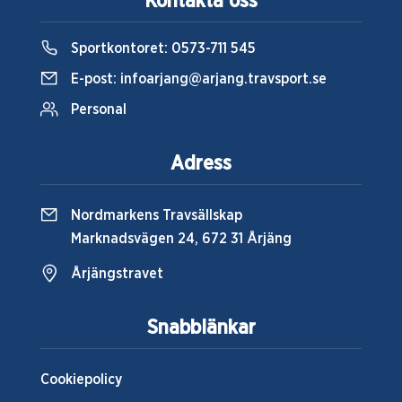
Kontakta oss
Sportkontoret:
0573-711 545
E-post:
infoarjang@arjang.travsport.se
Personal
Adress
Nordmarkens Travsällskap
Marknadsvägen 24, 672 31 Årjäng
Årjängstravet
Snabblänkar
Cookiepolicy