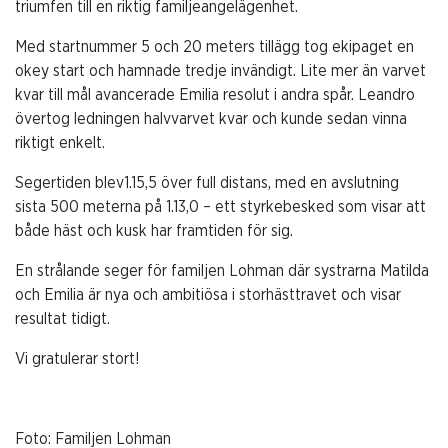
triumfen till en riktig familjeangelägenhet.
Med startnummer 5 och 20 meters tillägg tog ekipaget en
okey start och hamnade tredje invändigt. Lite mer än varvet
kvar till mål avancerade Emilia resolut i andra spår. Leandro
övertog ledningen halvvarvet kvar och kunde sedan vinna
riktigt enkelt.
Segertiden blev
1.15,5 över full distans, med en avslutning
sista 500 meterna på 1.13,0 – ett styrkebesked som visar att
både häst och kusk har framtiden för sig.
En strålande seger för familjen Lohman där systrarna Matilda
och Emilia är nya och ambitiösa i storhästtravet och visar
resultat tidigt.
Vi gratulerar stort!
Foto: Familjen Lohman