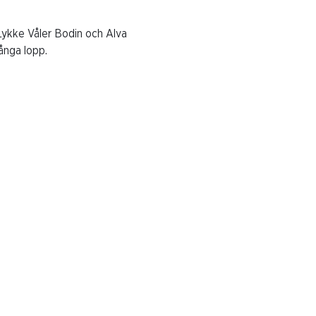
r Lykke Våler Bodin och Alva
ånga lopp.