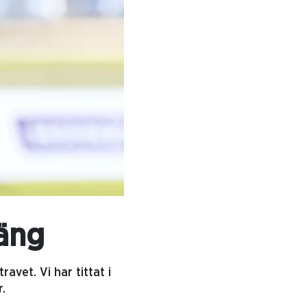
jäng
vet. Vi har tittat i
r.