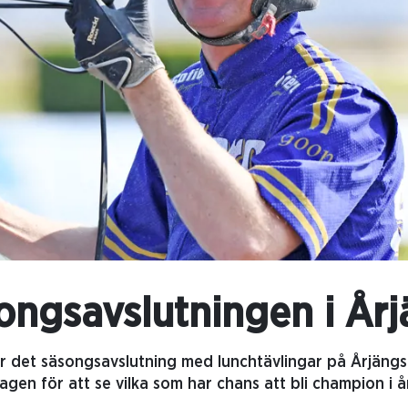
songsavslutningen i År
det säsongsavslutning med lunchtävlingar på Årjängstra
agen för att se vilka som har chans att bli champion i å