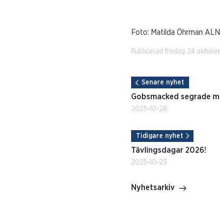
Foto: Matilda Öhrman ALN
Publicerad fredag 24 oktobe
Senare nyhet
Gobsmacked segrade me
2025-10-28
Tidigare nyhet
Tävlingsdagar 2026!
2025-10-23
Nyhetsarkiv