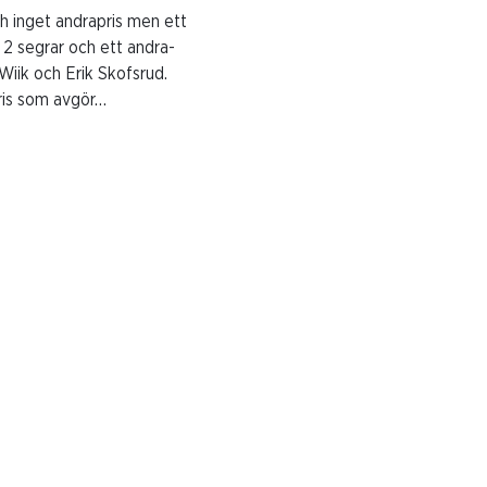
h inget andrapris men ett
 2 segrar och ett andra-
Wiik och Erik Skofsrud.
epris som avgör…