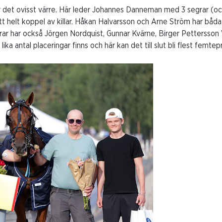
är det ovisst värre. Här leder Johannes Danneman med 3 segrar (oc
ett helt koppel av killar. Håkan Halvarsson och Arne Ström har båda
grar har också Jörgen Nordquist, Gunnar Kvärne, Birger Pettersson 
 lika antal placeringar finns och här kan det till slut bli flest femt