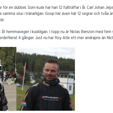
e för en dubbel. Som kusk har han 12 fullträffar i år. Carl Johan Jep
 Lite samma visa i tränarligan. Goop har även här 12 segrar och tvåa 
op.
t åt hemmaseger i kuskligan. I topp nu är Niclas Benzon med fem 
rdefilerat 4 gånger. Just nu har Roy Atle ett mer andrapris än Nicl