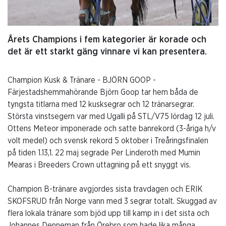
Årets Champions i fem kategorier är korade och
det är ett starkt gäng vinnare vi kan presentera.
Champion Kusk & Tränare - BJÖRN GOOP -
Färjestadshemmahörande Björn Goop tar hem båda de
tyngsta titlarna med 12 kusksegrar och 12 tränarsegrar.
Största vinstsegern var med Ugalli på STL/V75 lördag 12 juli.
Ottens Meteor imponerade och satte banrekord (3-åriga h/v
volt medel) och svensk rekord 5 oktober i Treåringsfinalen
på tiden 1.13,1. 22 maj segrade Per Linderoth med Mumin
Mearas i Breeders Crown uttagning på ett snyggt vis.
Champion B-tränare avgjordes sista travdagen och ERIK
SKOFSRUD från Norge vann med 3 segrar totalt. Skuggad av
flera lokala tränare som bjöd upp till kamp in i det sista och
Johannes Denneman från Örebro som hade lika många