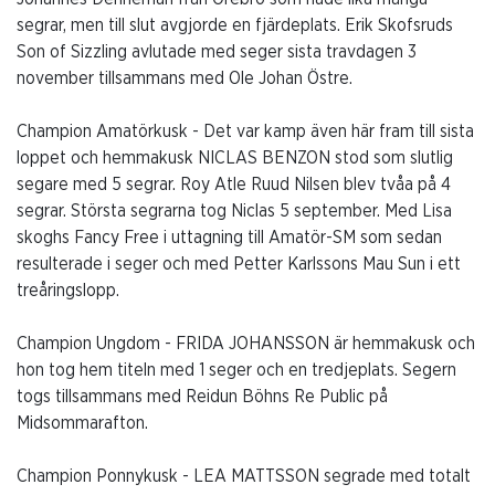
segrar, men till slut avgjorde en fjärdeplats. Erik Skofsruds
Son of Sizzling avlutade med seger sista travdagen 3
november tillsammans med Ole Johan Östre.
Champion Amatörkusk - Det var kamp även här fram till sista
loppet och hemmakusk NICLAS BENZON stod som slutlig
segare med 5 segrar. Roy Atle Ruud Nilsen blev tvåa på 4
segrar. Största segrarna tog Niclas 5 september. Med Lisa
skoghs Fancy Free i uttagning till Amatör-SM som sedan
resulterade i seger och med Petter Karlssons Mau Sun i ett
treåringslopp.
Champion Ungdom - FRIDA JOHANSSON är hemmakusk och
hon tog hem titeln med 1 seger och en tredjeplats. Segern
togs tillsammans med Reidun Böhns Re Public på
Midsommarafton.
Champion Ponnykusk - LEA MATTSSON segrade med totalt