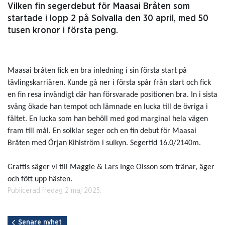
Vilken fin segerdebut för Maasai Bråten som
startade i lopp 2 på Solvalla den 30 april, med 50
tusen kronor i första peng.
Maasai bråten fick en bra inledning i sin första start på
tävlingskarriären. Kunde gå ner i första spår från start och fick
en fin resa invändigt där han försvarade positionen bra. In i sista
sväng ökade han tempot och lämnade en lucka till de övriga i
fältet. En lucka som han behöll med god marginal hela vägen
fram till mål. En solklar seger och en fin debut för Maasai
Bråten med Örjan Kihlström i sulkyn. Segertid 16.0/2140m.
Grattis säger vi till Maggie & Lars Inge Olsson som tränar, äger
och fött upp hästen.
Publicerad fredag 2 maj 2025.
Senare nyhet