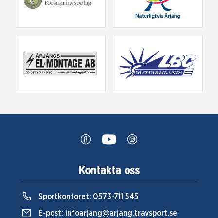
Kontakta oss
Sportkontoret:
0573-711 545
E-post:
infoarjang@arjang.travsport.se