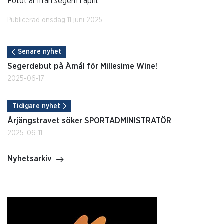
Fotot är ifrån segern i april.
Publicerad onsdag 11 juni 2025.
Senare nyhet
Segerdebut på Åmål för Millesime Wine!
2025-06-17
Tidigare nyhet
Årjängstravet söker SPORTADMINISTRATÖR
2025-06-11
Nyhetsarkiv