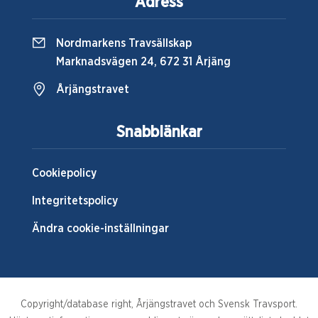
Adress
Nordmarkens Travsällskap
Marknadsvägen 24, 672 31 Årjäng
Årjängstravet
Snabblänkar
Cookiepolicy
Integritetspolicy
Ändra cookie-inställningar
Copyright/database right, Årjängstravet och Svensk Travsport.