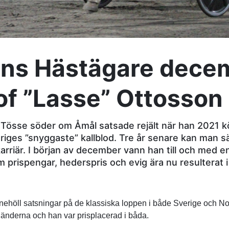
ns Hästägare decem
of ”Lasse” Ottosson
 Tösse söder om Åmål satsade rejält när han 2021 k
eriges ”snyggaste” kallblod. Tre år senare kan man 
karriär. I början av december vann han till och med e
m prispengar, hederspris och evig ära nu resulterat 
nehöll satsningar på de klassiska loppen i både Sverige och N
da länderna och han var prisplacerad i båda.