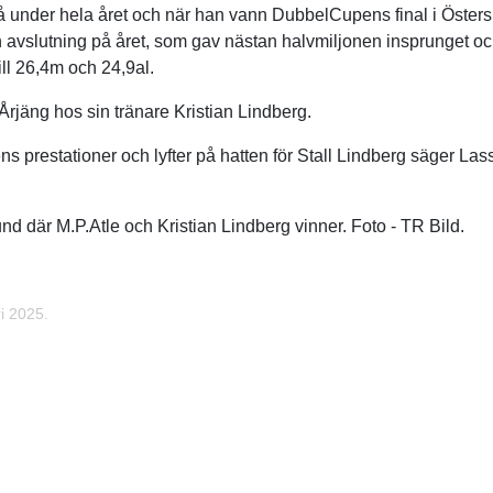
 under hela året och när han vann DubbelCupens final i Östers
 avslutning på året, som gav nästan halvmiljonen insprunget och 
ill 26,4m och 24,9al.
 Årjäng hos sin tränare Kristian Lindberg.
tens prestationer och lyfter på hatten för Stall Lindberg säger La
d där M.P.Atle och Kristian Lindberg vinner. Foto - TR Bild.
i 2025.