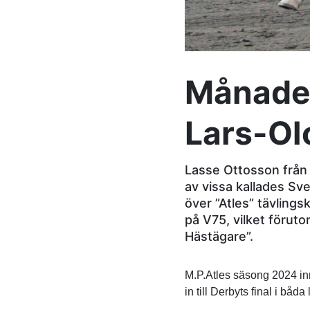
Månade
Lars-Ol
Lasse Ottosson från
av vissa kallades Sv
över ”Atles” tävlings
på V75, vilket föruto
Hästägare”.
M.P.Atles säsong 2024 in
in till Derbyts final i bå