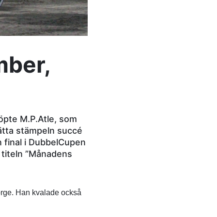
ber,
öpte M.P.Atle, som
sätta stämpeln succé
n final i DubbelCupen
i titeln ”Månadens
orge. Han kvalade också