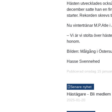
Hästen utvecklades också
december satte han en fin
starter. Rekorden skrevs t
Nu vintertränar M.P.Atle i
– Vi är vi stolta över häs
honom.
Bilden:
Målgång i Östersun
Hasse Svennehed
Publicerad onsdag 15 januar
Senare nyhet
Hästägare - Bli medlem
2025-01-20