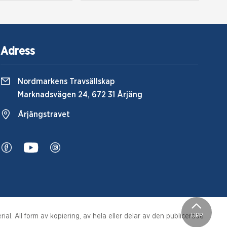
Adress
Nordmarkens Travsällskap
Marknadsvägen 24, 672 31 Årjäng
Årjängstravet
UPP
al. All form av kopiering, av hela eller delar av den publicerade