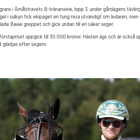
rare i Åmålstravets B-tränarserie, lopp 3, under gårdagens tävli
el i sulkyn fick ekipaget en tung resa utvändigt om ledaren, men 
ade Baiae greppet och gick undan till en säker seger.
 förstapriset uppgick till 30 000 kronor. Hästen ägs och är också
t glädjas efter segern.