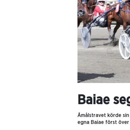
Baiae se
Åmålstravet körde sin 
egna Baiae först över