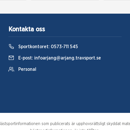
Kontakta oss
Sportkontoret:
0573-711 545
E-post:
infoarjang@arjang.travsport.se
Personal
stsportinformationen som publicerats är upphovsrättsligt skyddat materi