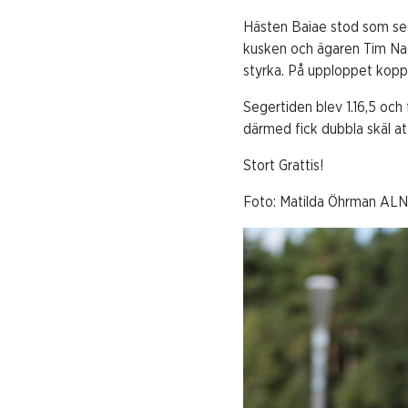
Hästen Baiae stod som seg
kusken och ägaren Tim Nag
styrka. På upploppet koppl
Segertiden blev 1.16,5 och
därmed fick dubbla skäl at
Stort Grattis!
Foto: Matilda Öhrman ALN