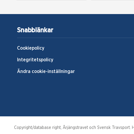
Snabblänkar
Cookiepolicy
Integritetspolicy
Ändra cookie-inställningar
Copyright/database right, Årjängstravet och Svensk Travsport. Hä