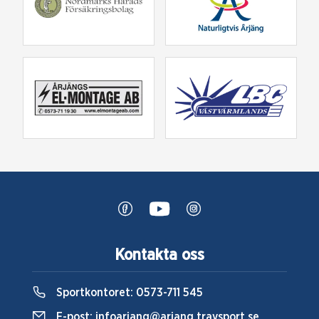
Kontakta oss
Sportkontoret:
0573-711 545
E-post:
infoarjang@arjang.travsport.se