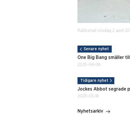
Publicerad onsdag 2 april 20
Senare nyhet
One Big Bang smäller til
2025-04-08
Tidigare nyhet
Jockes Abbot segrade p
2025-03-18
Nyhetsarkiv