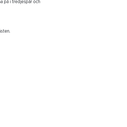
a på i tredjespår och
ästen.