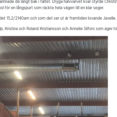
amnade de långt bak i fältet. Dryga halvvarvet kvar styrde Christin
d för en långspurt som räckte hela vägen till en klar seger.
det 15,2/2140am och som det ser ut är framtiden lovande Javelle.
 Tilp, Kristina och Roland Kristiansson och Annelie Silfors som äger h