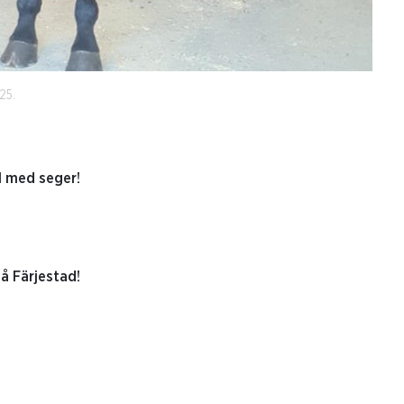
25.
l med seger!
å Färjestad!