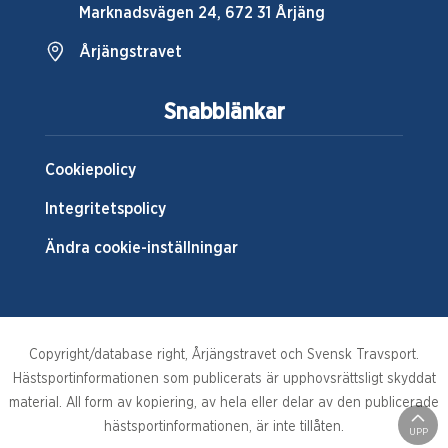
Marknadsvägen 24, 672 31 Årjäng
Årjängstravet
Snabblänkar
Cookiepolicy
Integritetspolicy
Ändra cookie-inställningar
Copyright/database right, Årjängstravet och Svensk Travsport.
Hästsportinformationen som publicerats är upphovsrättsligt skyddat
material. All form av kopiering, av hela eller delar av den publicerade
hästsportinformationen, är inte tillåten.
UPP