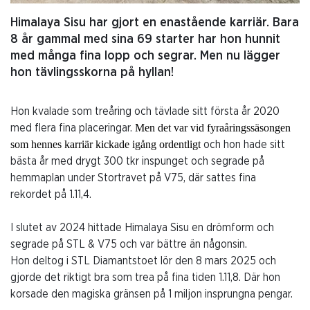
Himalaya Sisu har gjort en enastående karriär. Bara
8 år gammal med sina 69 starter har hon hunnit
med många fina lopp och segrar. Men nu lägger
hon tävlingsskorna på hyllan!
Hon kvalade som treåring och tävlade sitt första år 2020
Men det var vid fyraåringssäsongen
med flera fina placeringar.
som hennes karriär kickade igång ordentligt
och hon hade sitt
bästa år med drygt 300 tkr inspunget och segrade på
hemmaplan under Stortravet på V75, där sattes fina
rekordet på 1.11,4.
I slutet av 2024 hittade Himalaya Sisu en drömform och
segrade på STL & V75 och var bättre än någonsin.
Hon deltog i STL Diamantstoet lör den 8 mars 2025 och
gjorde det riktigt bra som trea på fina tiden 1.11,8. Där hon
korsade den magiska gränsen på 1 miljon insprungna pengar.