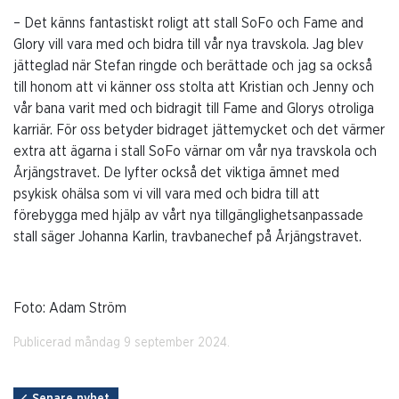
–
Det känns fantastiskt roligt att stall SoFo och Fame and
Glory vill vara med och bidra till vår nya travskola. Jag blev
jätteglad när Stefan ringde och berättade och jag sa också
till honom att vi känner oss stolta att Kristian och Jenny och
vår bana varit med och bidragit till Fame and Glorys otroliga
karriär. För oss betyder bidraget jättemycket och det värmer
extra att ägarna i stall SoFo värnar om vår nya travskola och
Årjängstravet. De lyfter också det viktiga ämnet med
psykisk ohälsa som vi vill vara med och bidra till att
förebygga med hjälp av vårt nya tillgänglighetsanpassade
stall säger Johanna Karlin, travbanechef på Årjängstravet.
Foto: Adam Ström
Publicerad måndag 9 september 2024.
Senare nyhet