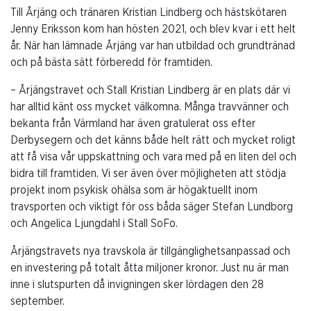
Till Årjäng och tränaren Kristian Lindberg och hästskötaren
Jenny Eriksson kom han hösten 2021, och blev kvar i ett helt
år. När han lämnade Årjäng var han utbildad och grundtränad
och på bästa sätt förberedd för framtiden.
–
Årjängstravet och Stall Kristian Lindberg är en plats där vi
har alltid känt oss mycket välkomna. Många travvänner och
bekanta från Värmland har även gratulerat oss efter
Derbysegern och det känns både helt rätt och mycket roligt
att få visa vår uppskattning och vara med på en liten del och
bidra till framtiden. Vi ser även över möjligheten att stödja
projekt inom psykisk ohälsa som är högaktuellt inom
travsporten och viktigt för oss båda säger Stefan Lundborg
och Angelica Ljungdahl i Stall SoFo.
Årjängstravets nya travskola är tillgänglighetsanpassad och
en investering på totalt åtta miljoner kronor. Just nu är man
inne i slutspurten då invigningen sker lördagen den 28
september.