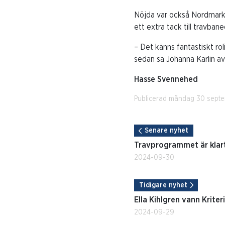
Nöjda var också Nordmarke
ett extra tack till travba
– Det känns fantastiskt rol
sedan sa Johanna Karlin avs
Hasse Svennehed
Publicerad måndag 30 sept
Senare nyhet
Travprogrammet är klar
2024-09-30
Tidigare nyhet
Ella Kihlgren vann Kriter
2024-09-29