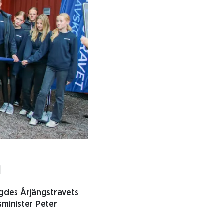
n
vigdes Årjängstravets
sminister Peter