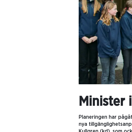
Minister
Planeringen har pågått
nya tillgänglighetsanp
Kullgren (kd), som oc