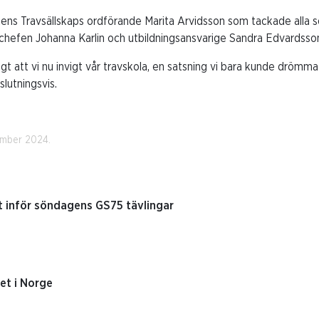
ns Travsällskaps ordförande Marita Arvidsson som tackade alla s
nechefen Johanna Karlin och utbildningsansvarige Sandra Edvardsso
igt att vi nu invigt vår travskola, en satsning vi bara kunde drömm
lutningsvis.
ember 2024.
t inför söndagens GS75 tävlingar
iet i Norge