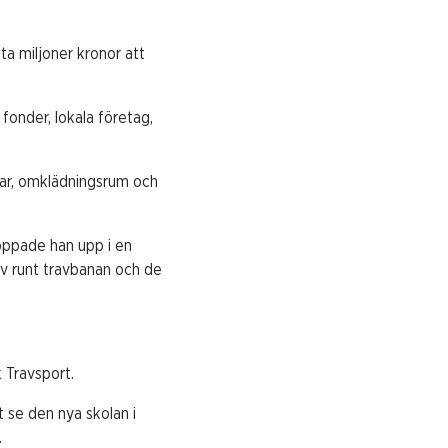
ta miljoner kronor att
fonder, lokala företag,
xar, omklädningsrum och
hoppade han upp i en
rv runt travbanan och de
 Travsport.
t se den nya skolan i
.