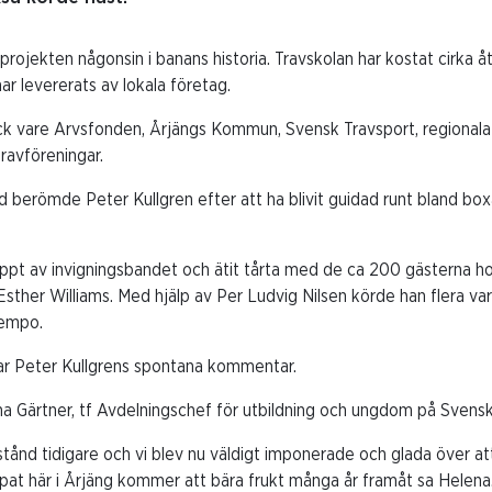
projekten någonsin i banans historia. Travskolan har kostat cirka åt
r levererats av lokala företag.
ack vare Arvsfonden, Årjängs Kommun, Svensk Travsport, regionala 
travföreningar.
berömde Peter Kullgren efter att ha blivit guidad runt bland bo
lippt av invigningsbandet och ätit tårta med de ca 200 gästerna 
ther Williams. Med hjälp av Per Ludvig Nilsen körde han flera va
tempo.
var Peter Kullgrens spontana kommentar.
a Gärtner, tf Avdelningschef för utbildning och ungdom på Svensk
vstånd tidigare och vi blev nu väldigt imponerade och glada över at
apat här i Årjäng kommer att bära frukt många år framåt sa Helena