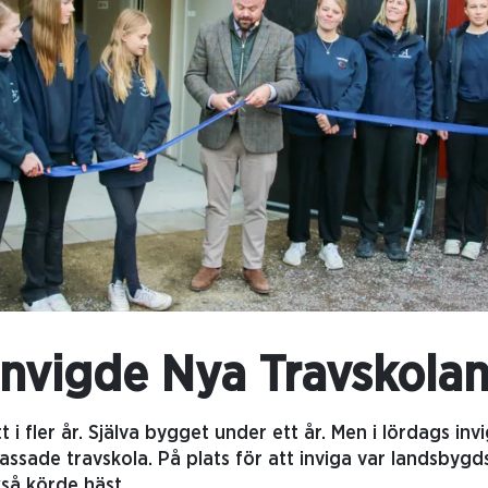
 invigde Nya Travskola
 i fler år. Själva bygget under ett år. Men i lördags in
assade travskola. På plats för att inviga var landsbygd
kså körde häst.