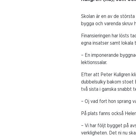
Skolan är en av de största 
bygga och varenda skruv ha
Finansieringen har lösts t
egna insatser samt lokala 
– En imponerande byggnad 
lektionssalar.
Efter att Peter Kullgren k
dubbelsulky bakom stoet Es
två sista i ganska snabbt 
– Oj vad fort hon sprang 
På plats fanns också Helen
– Vi har följt bygget på a
verkligheten. Det ni nu sk