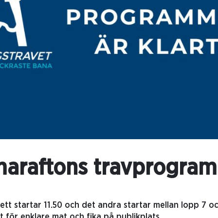
raftons travprogram 
ett startar 11.50 och det andra startar mellan lopp 7 oc
för enklare mat och fika på publikplats.