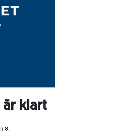
är klart
h 8.