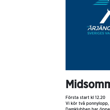
Midsomma
Första start kl 12.20
Vi kör två ponnylopp, 
Damklubben har öppet 