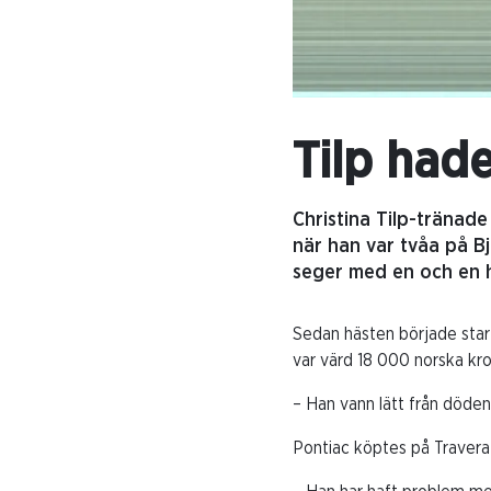
Tilp had
Christina Tilp-tränad
när han var tvåa på Bj
seger med en och en ha
Sedan hästen började start
var värd 18 000 norska kro
– Han vann lätt från dödens
Pontiac köptes på Travera 