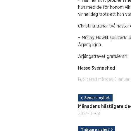
– Han har haft problem med 
han med de för honom vikti
vinna idag trots att han va
Christina tränar två hästa
– Mellby Howlit spurtade b
Årjäng igen.
Årjängstravet gratulerar!
Hasse Svennehed
Publicerad måndag 8 januari
Senare nyhet
Månadens hästägare dec
2024-01-08
Tidigare nyhet