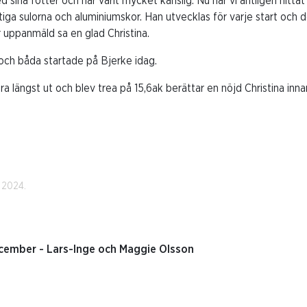
sina fötter och har varit mycket känslig. Nu har vi äntligen hittat
ga sulorna och aluminiumskor. Han utvecklas för varje start och d
r uppanmäld sa en glad Christina.
r och båda startade på Bjerke idag.
ra längst ut och blev trea på 15,6ak berättar en nöjd Christina i
 2024.
ember - Lars-Inge och Maggie Olsson