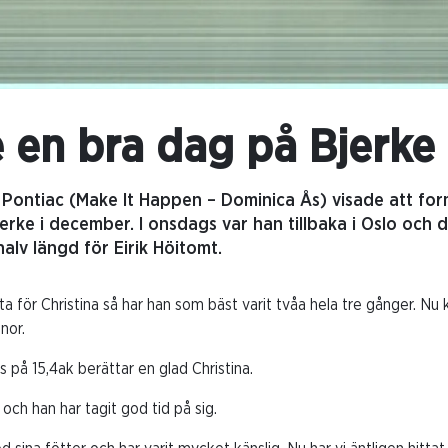
e en bra dag på Bjerke
e Pontiac (Make It Happen – Dominica Ås) visade att for
erke i december. I onsdags var han tillbaka i Oslo och
lv längd för Eirik Höitomt.
a för Christina så har han som bäst varit tvåa hela tre gånger. N
nor.
 på 15,4ak berättar en glad Christina.
och han har tagit god tid på sig.