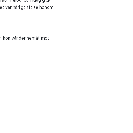
 rätt melodi och idag gick
et var härligt att se honom
nnan hon vänder hemåt mot