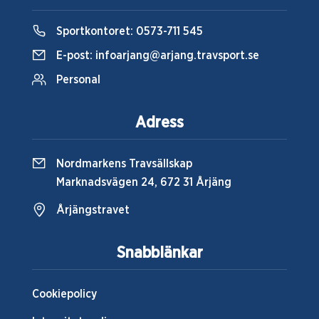
Sportkontoret:
0573-711 545
E-post:
infoarjang@arjang.travsport.se
Personal
Adress
Nordmarkens Travsällskap
Marknadsvägen 24, 672 31 Årjäng
Årjängstravet
Snabblänkar
Cookiepolicy