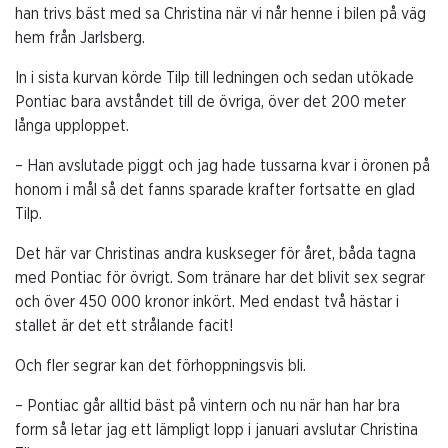
han trivs bäst med sa Christina när vi når henne i bilen på väg
hem från Jarlsberg.
In i sista kurvan körde Tilp till ledningen och sedan utökade
Pontiac bara avståndet till de övriga, över det 200 meter
långa upploppet.
– Han avslutade piggt och jag hade tussarna kvar i öronen på
honom i mål så det fanns sparade krafter fortsatte en glad
Tilp.
Det här var Christinas andra kuskseger för året, båda tagna
med Pontiac för övrigt. Som tränare har det blivit sex segrar
och över 450 000 kronor inkört. Med endast två hästar i
stallet är det ett strålande facit!
Och fler segrar kan det förhoppningsvis bli.
– Pontiac går alltid bäst på vintern och nu när han har bra
form så letar jag ett lämpligt lopp i januari avslutar Christina