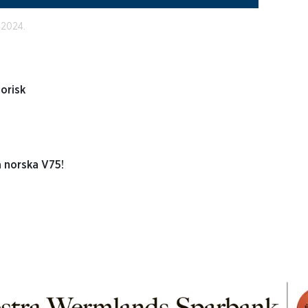
 2024.
torisk
 norska V75!