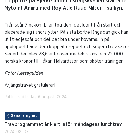
I lopp tre på Bjerke under tisdagskvällen startade
Nytomt Amira med Roy Atle Ruud Nilsen i sulkyn.
Från spår 7 bakom bilen tog dem det lugnt från start och
placerade sig i andra ytter. På sista bortre långsidan gick han
ut i tredjespår och det bet bra under hovarna. In på
upploppet hade dem kopplat greppet och segern blev säker.
Segertiden blev 28,6 auto över medeldistans och 22 000
norska kronor till Håkan Halvardsson som sköter träningen.
Foto: Hesteguiden
Årjängstravet gratulerar!
Publicerad tisdag 6 augusti 2024.
Senare nyhet
Travprogrammet är klart inför måndagens lunchtrav
2024-08-07