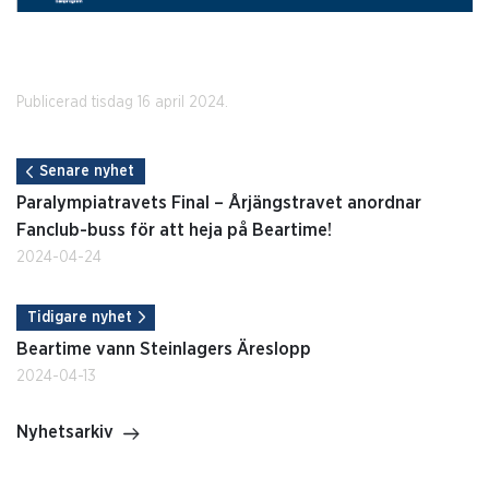
Publicerad tisdag 16 april 2024.
Senare nyhet
Paralympiatravets Final – Årjängstravet anordnar
Fanclub-buss för att heja på Beartime!
2024-04-24
Tidigare nyhet
Beartime vann Steinlagers Äreslopp
2024-04-13
Nyhetsarkiv