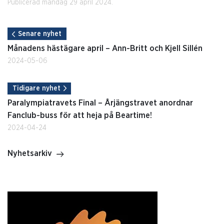
Publicerad måndag 29 april 2024.
Senare nyhet
Månadens hästägare april – Ann-Britt och Kjell Sillén
2024-05-06
Tidigare nyhet
Paralympiatravets Final – Årjängstravet anordnar
Fanclub-buss för att heja på Beartime!
2024-04-24
Nyhetsarkiv