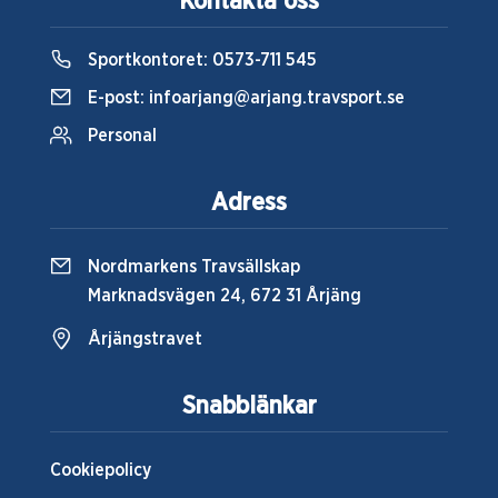
Kontakta oss
Sportkontoret:
0573-711 545
E-post:
infoarjang@arjang.travsport.se
Personal
Adress
Nordmarkens Travsällskap
Marknadsvägen 24, 672 31 Årjäng
Årjängstravet
Snabblänkar
Cookiepolicy