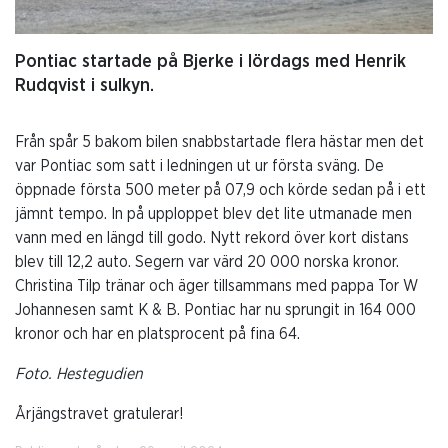
Pontiac startade på Bjerke i lördags med Henrik
Rudqvist i sulkyn.
Från spår 5 bakom bilen snabbstartade flera hästar men det
var Pontiac som satt i ledningen ut ur första sväng. De
öppnade första 500 meter på 07,9 och körde sedan på i ett
jämnt tempo. In på upploppet blev det lite utmanade men
vann med en längd till godo. Nytt rekord över kort distans
blev till 12,2 auto. Segern var värd 20 000 norska kronor.
Christina Tilp tränar och äger tillsammans med pappa Tor W
Johannesen samt K & B. Pontiac har nu sprungit in 164 000
kronor och har en platsprocent på fina 64.
Foto. Hestegudien
Årjängstravet gratulerar!