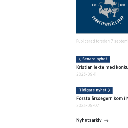
Publicerad torsdag 7 septem
Senare nyhet
Kristian lekte med konku
2023-09-11
Tidigare nyhet
Första årssegern kom i 
2023-09-07
Nyhetsarkiv