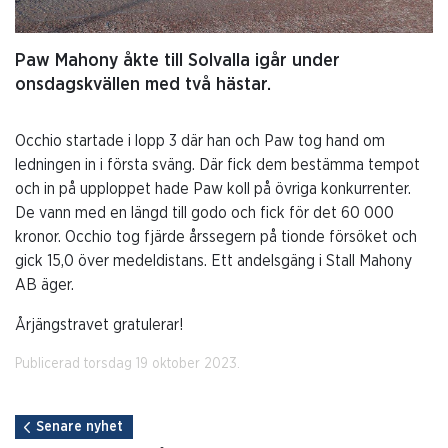
Paw Mahony åkte till Solvalla igår under
onsdagskvällen med två hästar.
Occhio startade i lopp 3 där han och Paw tog hand om
ledningen in i första sväng. Där fick dem bestämma tempot
och in på upploppet hade Paw koll på övriga konkurrenter.
De vann med en längd till godo och fick för det 60 000
kronor. Occhio tog fjärde årssegern på tionde försöket och
gick 15,0 över medeldistans. Ett andelsgäng i Stall Mahony
AB äger.
Årjängstravet gratulerar!
Publicerad torsdag 19 oktober 2023.
Senare nyhet