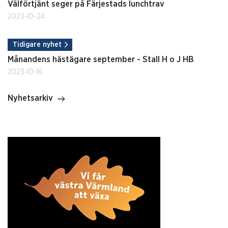
Välförtjänt seger på Färjestads lunchtrav
2023-10-24
Tidigare nyhet
Månandens hästägare september - Stall H o J HB
2023-10-16
Nyhetsarkiv