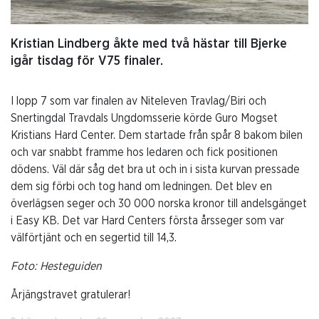
Kristian Lindberg åkte med två hästar till Bjerke
igår tisdag för V75 finaler.
I lopp 7 som var finalen av Niteleven Travlag/Biri och
Snertingdal Travdals Ungdomsserie körde Guro Mogset
Kristians Hard Center. Dem startade från spår 8 bakom bilen
och var snabbt framme hos ledaren och fick positionen
dödens. Väl där såg det bra ut och in i sista kurvan pressade
dem sig förbi och tog hand om ledningen. Det blev en
överlägsen seger och 30 000 norska kronor till andelsgänget
i Easy KB. Det var Hard Centers första årsseger som var
välförtjänt och en segertid till 14,3.
Foto: Hesteguiden
Årjängstravet gratulerar!