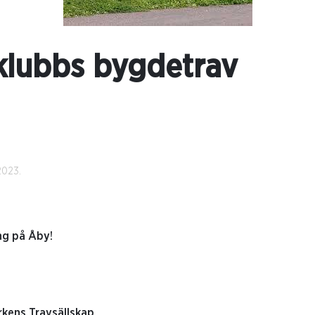
klubbs bygdetrav
2023.
ng på Åby!
kens Travsällskap