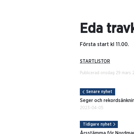
Eda trav
Första start kl 11.00.
STARTLISTOR
Publicerad onsdag 29 mars 
Senare nyhet
Seger och rekordsänkni
2023-04-05
Tidigare nyhet
Årsstämma för Nordmar