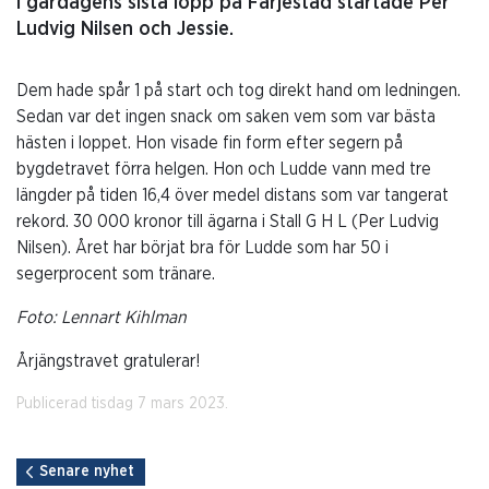
I gårdagens sista lopp på Färjestad startade Per
Ludvig Nilsen och Jessie.
Dem hade spår 1 på start och tog direkt hand om ledningen.
Sedan var det ingen snack om saken vem som var bästa
hästen i loppet. Hon visade fin form efter segern på
bygdetravet förra helgen. Hon och Ludde vann med tre
längder på tiden 16,4 över medel distans som var tangerat
rekord. 30 000 kronor till ägarna i Stall G H L (Per Ludvig
Nilsen). Året har börjat bra för Ludde som har 50 i
segerprocent som tränare.
Foto: Lennart Kihlman
Årjängstravet gratulerar!
Publicerad tisdag 7 mars 2023.
Senare nyhet