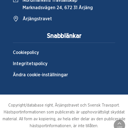
Nordmarkens Travsällskap
Marknadsvägen 24, 672 31 Årjäng
Årjängstravet
Snabblänkar
Cookiepolicy
Integritetspolicy
Ändra cookie-inställningar
Copyright/database right, Årjängstravet och Svensk Travsport.
Hästsportinformationen som publicerats är upphovsrättsligt skyddat
material. All form av kopiering, av hela eller delar av den publicerade
hästsportinformationen, är inte tillåten.
UPP