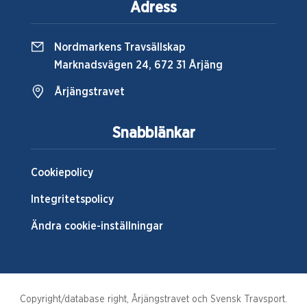
Adress
Nordmarkens Travsällskap
Marknadsvägen 24, 672 31 Årjäng
Årjängstravet
Snabblänkar
Cookiepolicy
Integritetspolicy
Ändra cookie-inställningar
Copyright/database right, Årjängstravet och Svensk Travsport.