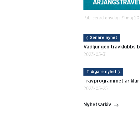
Publicerad onsdag 31 maj 20
Senare nyhet
Vadljungen travklubbs 
2023-05-31
Tidigare nyhet
Travprogrammet är klar
2023-05-25
Nyhetsarkiv