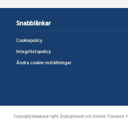
Snabblänkar
Cookiepolicy
Integritetspolicy
Ändra cookie-inställningar
Copyright/database right, Årjängstravet och Svensk Travsport. Hä