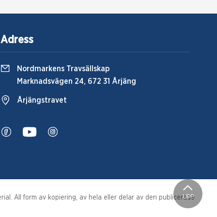
Adress
Nordmarkens Travsällskap
Marknadsvägen 24, 672 31 Årjäng
Årjängstravet
UPP
al. All form av kopiering, av hela eller delar av den publicerade