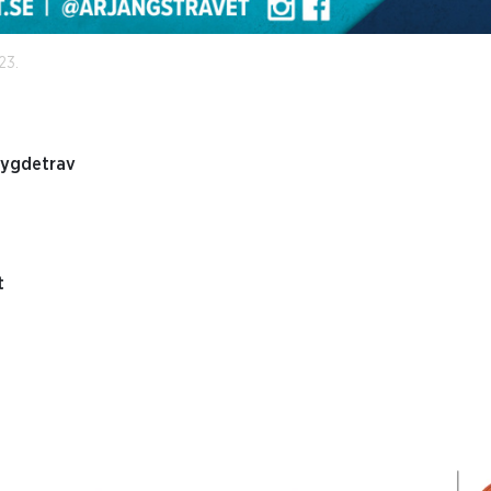
23.
bygdetrav
t