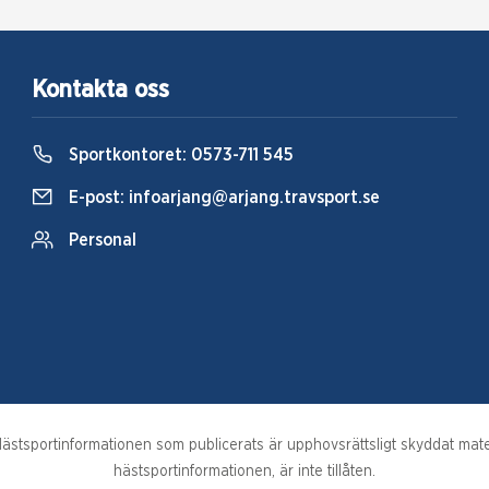
Kontakta oss
Sportkontoret:
0573-711 545
E-post:
infoarjang@arjang.travsport.se
Personal
stsportinformationen som publicerats är upphovsrättsligt skyddat materi
hästsportinformationen, är inte tillåten.