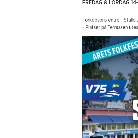
FREDAG & LÖRDAG 14-15
Förköpspris entré - Ställp
- Platser på Terrassen ute