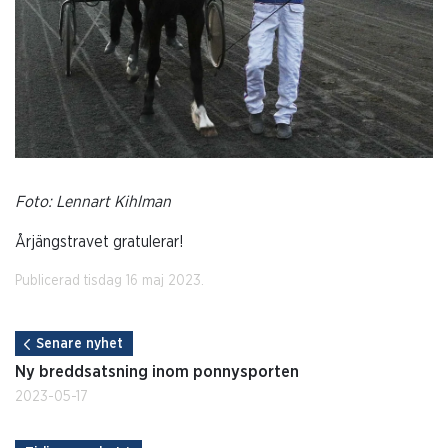
Foto: Lennart Kihlman
Årjängstravet gratulerar!
Publicerad tisdag 16 maj 2023.
Senare nyhet
Ny breddsatsning inom ponnysporten
2023-05-17