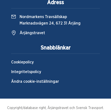
Adress
Nordmarkens Travsällskap
Marknadsvägen 24, 672 31 Årjäng
Årjängstravet
Snabblänkar
Cookiepolicy
Integritetspolicy
Ändra cookie-inställningar
Copyright/database right, Årjängstravet och Svensk Travsport.