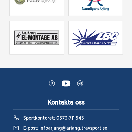
Kontakta oss
Sportkontoret:
0573-711 545
E-post:
infoarjang@arjang.travsport.se