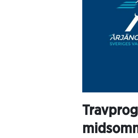
Travprogr
midsomm