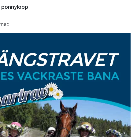
d ponnylopp
mmet: