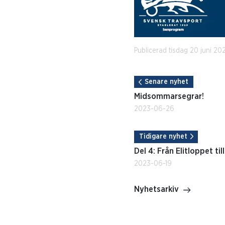
Publicerad tisdag 20 juni 20
Senare nyhet
Midsommarsegrar!
2023-06-26
Tidigare nyhet
Del 4: Från Elitloppet ti
2023-06-19
Nyhetsarkiv