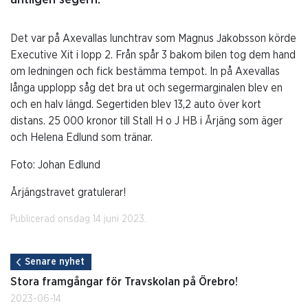
Det var på Axevallas lunchtrav som Magnus Jakobsson körde
Executive Xit i lopp 2. Från spår 3 bakom bilen tog dem hand
om ledningen och fick bestämma tempot. In på Axevallas
långa upplopp såg det bra ut och segermarginalen blev en
och en halv längd. Segertiden blev 13,2 auto över kort
distans. 25 000 kronor till Stall H o J HB i Årjäng som äger
och Helena Edlund som tränar.
Foto: Johan Edlund
Årjängstravet gratulerar!
Publicerad onsdag 14 juni 2023.
Senare nyhet
Stora framgångar för Travskolan på Örebro!
2023-06-14