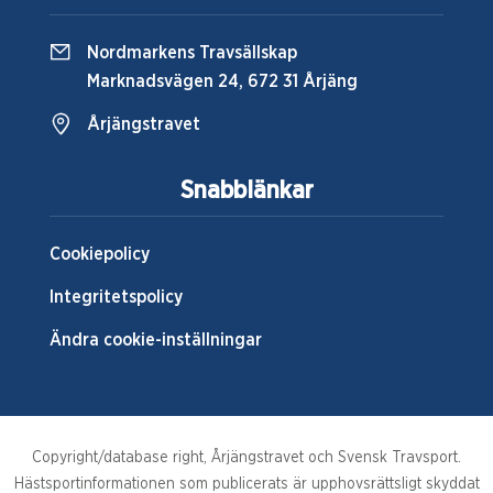
Nordmarkens Travsällskap
Marknadsvägen 24, 672 31 Årjäng
Årjängstravet
Snabblänkar
Cookiepolicy
Integritetspolicy
Ändra cookie-inställningar
Copyright/database right, Årjängstravet och Svensk Travsport.
Hästsportinformationen som publicerats är upphovsrättsligt skyddat