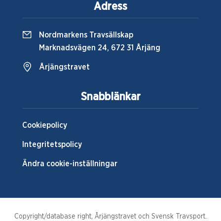
Adress
Nordmarkens Travsällskap
Marknadsvägen 24, 672 31 Årjäng
Årjängstravet
Snabblänkar
Cookiepolicy
Integritetspolicy
Ändra cookie-inställningar
Copyright/database right, Årjängstravet och Svensk Travsport.