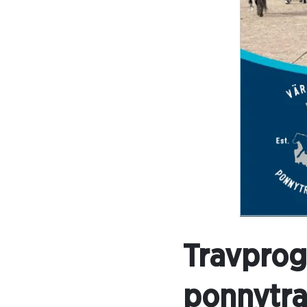
Travprogr
ponnytra