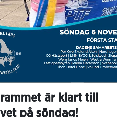
ammet är klart till
vet på söndag!