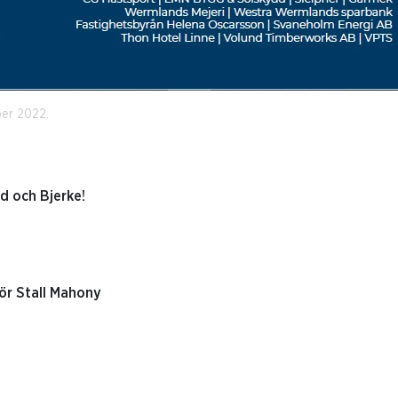
ber 2022.
d och Bjerke!
för Stall Mahony