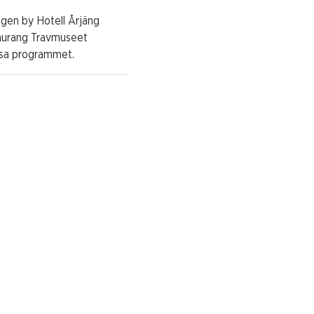
ngen by Hotell Årjäng
taurang Travmuseet
läsa programmet.