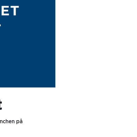
t
lunchen på