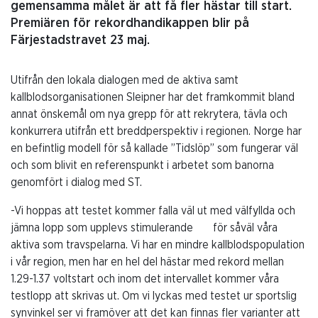
gemensamma målet är att få fler hästar till start.
Premiären för rekordhandikappen blir på
Färjestadstravet 23 maj.
Utifrån den lokala dialogen med de aktiva samt
kallblodsorganisationen Sleipner har det framkommit bland
annat önskemål om nya grepp för att rekrytera, tävla och
konkurrera utifrån ett breddperspektiv i regionen. Norge har
en befintlig modell för så kallade ”Tidslöp” som fungerar väl
och som blivit en referenspunkt i arbetet som banorna
genomfört i dialog med ST.
-Vi hoppas att testet kommer falla väl ut med välfyllda och
jämna lopp som upplevs stimulerande för såväl våra
aktiva som travspelarna. Vi har en mindre kallblodspopulation
i vår region, men har en hel del hästar med rekord mellan
1.29-1.37 voltstart och inom det intervallet kommer våra
testlopp att skrivas ut. Om vi lyckas med testet ur sportslig
synvinkel ser vi framöver att det kan finnas fler varianter att