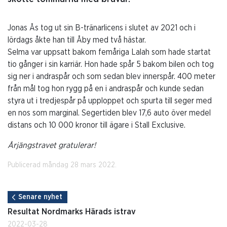
Jonas Ås tog ut sin B-tränarlicens i slutet av 2021 och i
lördags åkte han till Åby med två hästar.
Selma var uppsatt bakom femåriga Lalah som hade startat
tio gånger i sin karriär. Hon hade spår 5 bakom bilen och tog
sig ner i andraspår och som sedan blev innerspår. 400 meter
från mål tog hon rygg på en i andraspår och kunde sedan
styra ut i tredjespår på upploppet och spurta till seger med
en nos som marginal. Segertiden blev 17,6 auto över medel
distans och 10 000 kronor till ägare i Stall Exclusive.
Årjängstravet gratulerar!
Publicerad måndag 28 mars 2022.
Senare nyhet
Resultat Nordmarks Härads istrav
2022-03-28