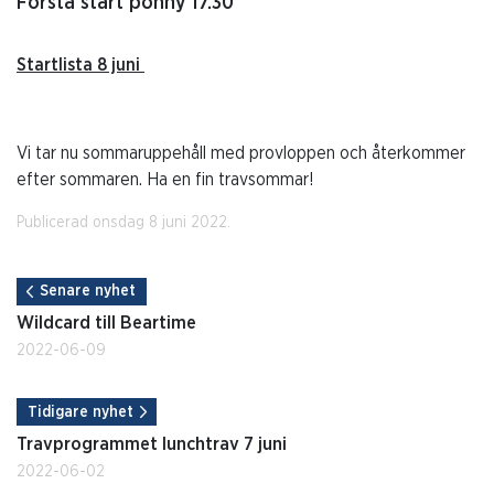
Första start ponny 17.30
Startlista 8 juni
Vi tar nu sommaruppehåll med provloppen och återkommer
efter sommaren. Ha en fin travsommar!
Publicerad onsdag 8 juni 2022.
Senare nyhet
Wildcard till Beartime
2022-06-09
Tidigare nyhet
Travprogrammet lunchtrav 7 juni
2022-06-02