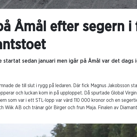
på Åmål efter segern i 
antstoet
e startat sedan januari men igår på Åmål var det dags ige
nade de till slut i rygg på ledaren. Där fick Magnus Jakobsson sta
opperar och luckan kom in på upploppet. Då spurtade Global Virgin
ern som var i ett STL-lopp var värd 110 000 kronor och en segerti
och Wiik AB och tränar gör Birger och frun Maja. Finalen av Diaman