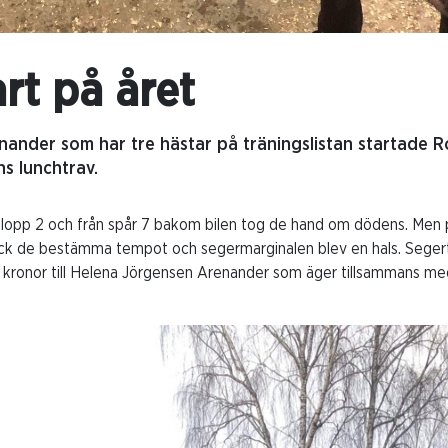
rt på året
ander som har tre hästar på träningslistan startade R
s lunchtrav.
i lopp 2 och från spår 7 bakom bilen tog de hand om dödens. Men p
ick de bestämma tempot och segermarginalen blev en hals. Segert
kronor till Helena Jörgensen Arenander som äger tillsammans me