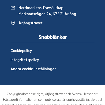
Nordmarkens Travsällskap
Marknadsvägen 24, 672 31 Årjäng
Årjängstravet
Snabblänkar
Cookiepolicy
Integritetspolicy
Ändra cookie-inställningar
Copyright/database right, Årjängstravet och Svensk Travsport.
Hästsportinformationen som publicerats är upphovsrättsligt skyddat