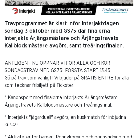
Travprogrammet är klart inför Interjaktdagen
söndag 3 oktober med GS75 där finalerna
Interjakts Årjängsmästare och Årjängstravets
Kallblodsmästare avgörs, samt treåringsfinalen.
ÄNTLIGEN - NU ÖPPNAR VI FÖR ALLA OCH KÖR
SÖNDAGSTRAV MED GS75! FÖRSTA START 13.45
Gå på trav som vanligt! Vi bjuder på GRATIS ENTRÉ för alla
som tecknar fribiljett på Tickster!
* Kanonsport med finalerna Interjakts Årjängsmästare,
Årjängstravets Kallblodsmästare och Treåringsfinal.
* Interjakts "jägarduell" avgörs, en kuskmatch för inbjudna
kuskar.
* Aktiviteter för barnen: Ponnykörning och ponnyridning med