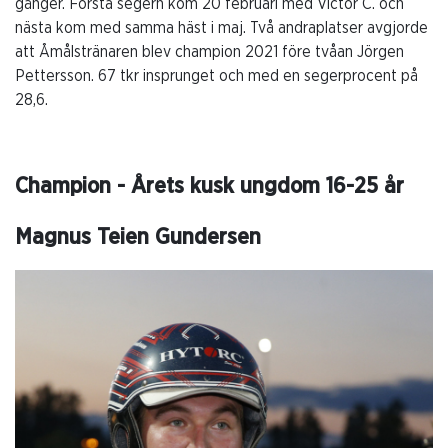
gånger. Första segern kom 20 februari med Victor C. och
nästa kom med samma häst i maj. Två andraplatser avgjorde
att Åmålstränaren blev champion 2021 före tvåan Jörgen
Pettersson. 67 tkr insprunget och med en segerprocent på
28,6.
Champion - Årets kusk ungdom 16-25 år
Magnus Teien Gundersen