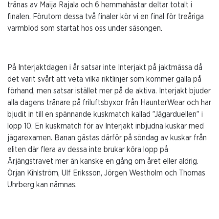
tränas av Maija Rajala och 6 hemmahästar deltar totalt i
finalen. Förutom dessa två finaler kör vi en final för treåriga
varmblod som startat hos oss under säsongen.
På Interjaktdagen i år satsar inte Interjakt på jaktmässa då
det varit svårt att veta vilka riktlinjer som kommer gälla på
förhand, men satsar istället mer på de aktiva. Interjakt bjuder
alla dagens tränare på friluftsbyxor från HaunterWear och har
bjudit in till en spännande kuskmatch kallad ”Jägarduellen” i
lopp 10. En kuskmatch för av Interjakt inbjudna kuskar med
jägarexamen. Banan gästas därför på söndag av kuskar från
eliten där flera av dessa inte brukar köra lopp på
Årjängstravet mer än kanske en gång om året eller aldrig.
Örjan Kihlström, Ulf Eriksson, Jörgen Westholm och Thomas
Uhrberg kan nämnas.