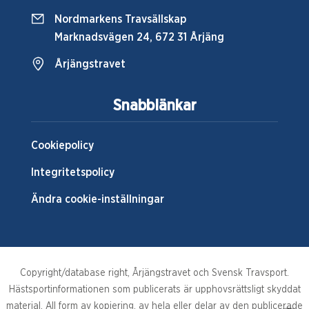
Nordmarkens Travsällskap
Marknadsvägen 24, 672 31 Årjäng
Årjängstravet
Snabblänkar
Cookiepolicy
Integritetspolicy
Ändra cookie-inställningar
Copyright/database right, Årjängstravet och Svensk Travsport.
Hästsportinformationen som publicerats är upphovsrättsligt skyddat
material. All form av kopiering, av hela eller delar av den publicerade